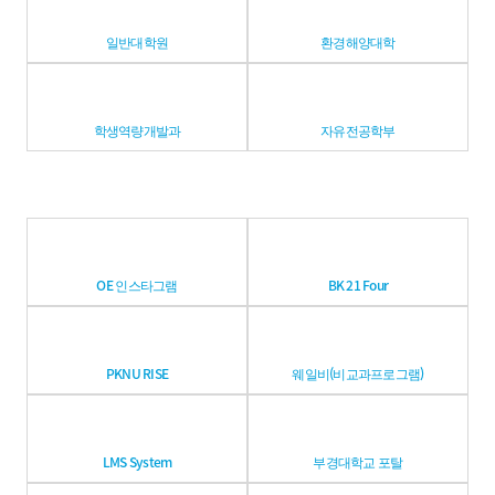
일반대학원
환경해양대학
학생역량개발과
자유전공학부
OE 인스타그램
BK 21 Four
PKNU RISE
웨일비(비교과프로그램)
LMS System
부경대학교 포탈